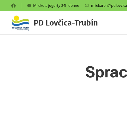
Mlieko a jogurty 24h denne
mliekaren@pdlovcica
PD Lovčica-Trubín
Sprac