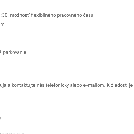
3:30, možnosť flexibilného pracovného času
im
né parkovanie
ala kontaktujte nás telefonicky alebo e-mailom. K žiadosti je p
k