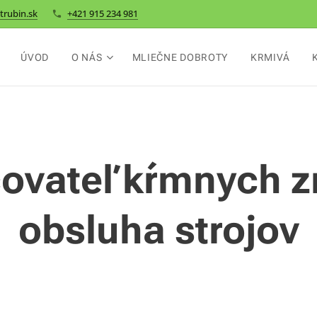
trubin.sk
+421 915 234 981
ÚVOD
O NÁS
MLIEČNE DOBROTY
KRMIVÁ
ovateľ kŕmnych z
obsluha strojov