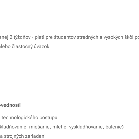
nej 2 týždňov - platí pre študentov stredných a vysokých škôl 
alebo čiastočný úväzok
ovednosti
 technologického postupu
skladňovanie, miešanie, mletie, vyskladňovanie, balenie)
ta strojných zariadení