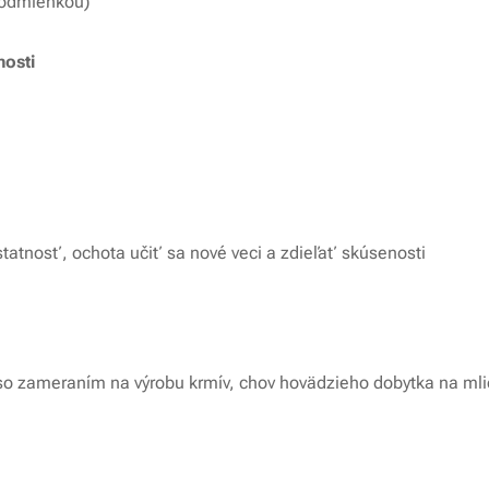
 podmienkou)
osti
tatnosť, ochota učiť sa nové veci a zdieľať skúsenosti
 zameraním na výrobu krmív, chov hovädzieho dobytka na mlie