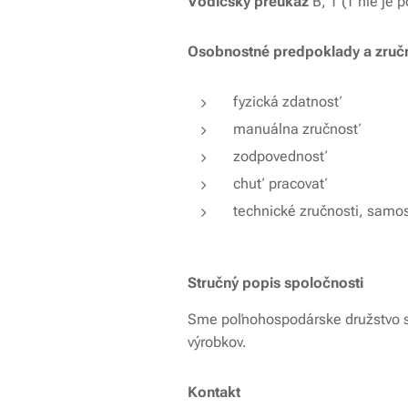
Vodičský preukaz
B, T (T nie je
Osobnostné predpoklady a zručn
fyzická zdatnosť
manuálna zručnosť
zodpovednosť
chuť pracovať
technické zručnosti, samos
Stručný popis spoločnosti
Sme poľnohospodárske družstvo so
výrobkov.
Kontakt