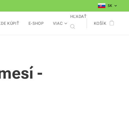
SK
HĽADAŤ
KDE KÚPIŤ
E-SHOP
VIAC
KOŠÍK
mesí -