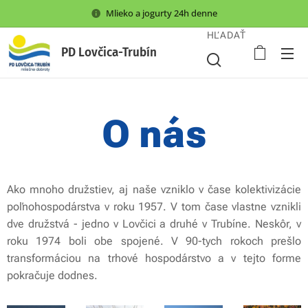
Mlieko a jogurty 24h denne
HĽADAŤ
PD Lovčica-Trubín
O nás
Ako mnoho družstiev, aj naše vzniklo v čase kolektivizácie
poľnohospodárstva v roku 1957. V tom čase vlastne vznikli
dve družstvá - jedno v Lovčici a druhé v Trubíne. Neskôr, v
roku 1974 boli obe spojené. V 90-tych rokoch prešlo
transformáciou na trhové hospodárstvo a v tejto forme
pokračuje dodnes.