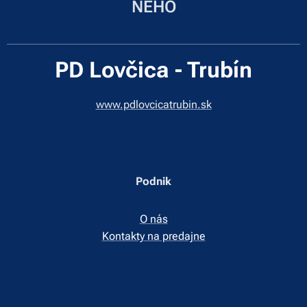
NEHO
PD Lovčica - Trubín
www.pdlovcicatrubin.sk
Podnik
O nás
Kontakty na predajne