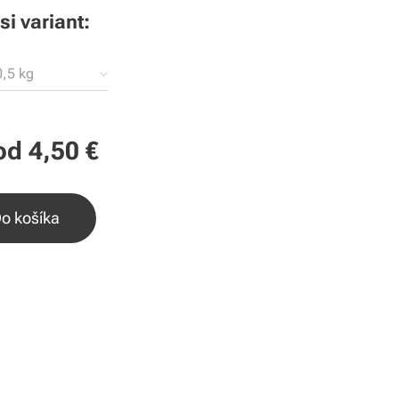
si variant:
,5 kg
od
4,50
€
o košíka