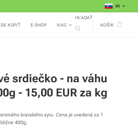
SK
HĽADAŤ
KDE KÚPIŤ
E-SHOP
VIAC
KOŠÍK
vé srdiečko - na váhu
00g - 15,00 EUR za kg
čerstvého kravského syru. Cena je uvedená za 1
ibližne 400g.