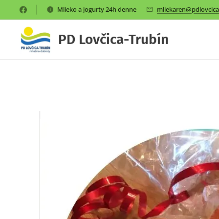
Mlieko a jogurty 24h denne
mliekaren@pdlovcica
PD Lovčica-Trubín