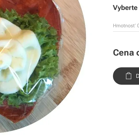
Vyberte 
Hmotnosť 0
Cena 
D