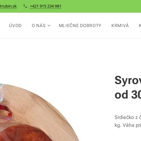
trubin.sk
+421 915 234 981
ÚVOD
O NÁS
MLIEČNE DOBROTY
KRMIVÁ
Syro
od 3
Srdiečko z 
kg. Váha pr