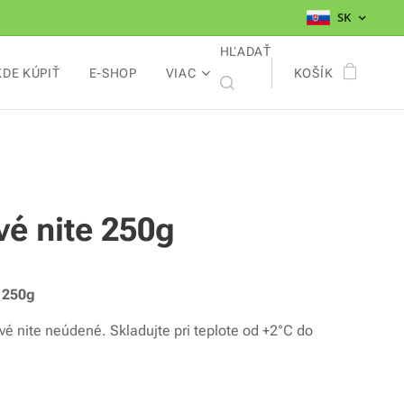
SK
HĽADAŤ
KDE KÚPIŤ
E-SHOP
VIAC
KOŠÍK
vé nite 250g
e 250g
vé nite neúdené. Skladujte pri teplote od +2°C do