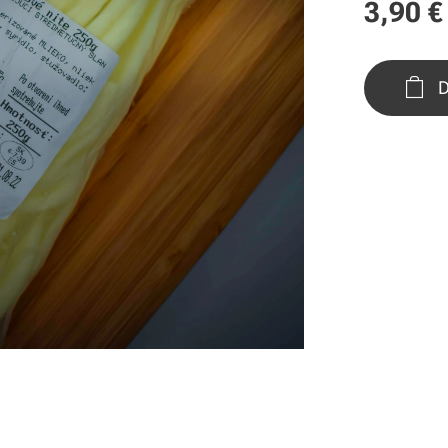
3,90
€
D