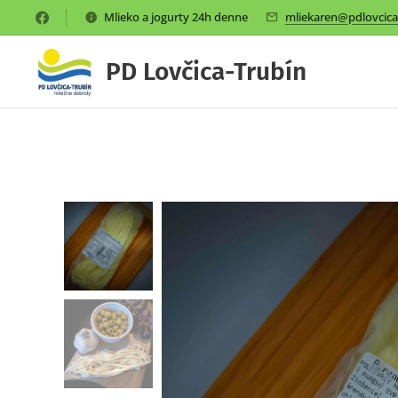
Mlieko a jogurty 24h denne
mliekaren@pdlovcica
PD Lovčica-Trubín