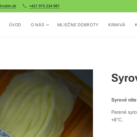
trubin.sk
+421 915 234 981
ÚVOD
O NÁS
MLIEČNE DOBROTY
KRMIVÁ
Syro
Syrové nit
Parené syro
+8°C.