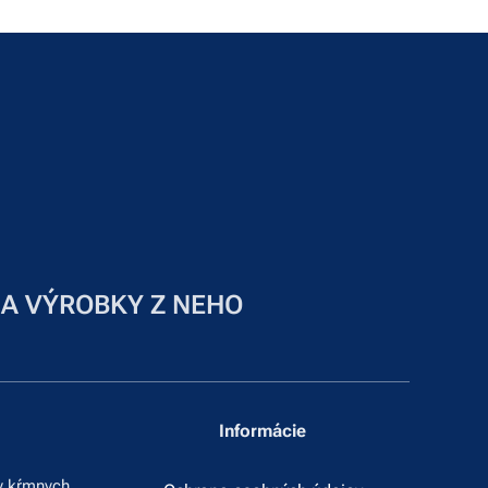
 A VÝROBKY Z NEHO
Informácie
y kŕmnych