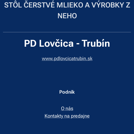
STÔL ČERSTVÉ MLIEKO A VÝROBKY Z
NEHO
PD Lovčica - Trubín
www.pdlovcicatrubin.sk
Podnik
O nás
Kontakty na predajne