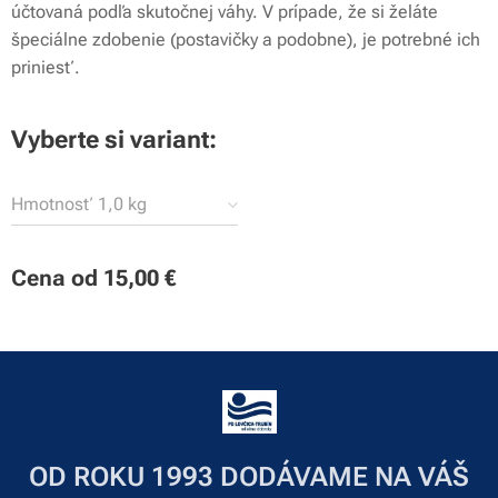
účtovaná podľa skutočnej váhy. V prípade, že si želáte
špeciálne zdobenie (postavičky a podobne), je potrebné ich
priniesť.
Vyberte si variant:
Hmotnosť 1,0 kg
Cena od
15,00
€
OD ROKU 1993 DODÁVAME NA VÁŠ