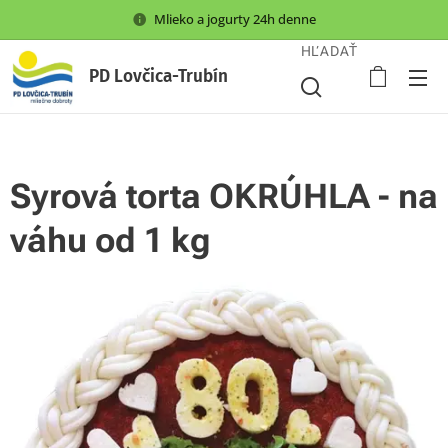
Mlieko a jogurty 24h denne
HĽADAŤ
PD Lovčica-Trubín
Syrová torta OKRÚHLA - na
váhu od 1 kg