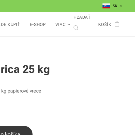
SK
HĽADAŤ
KDE KÚPIŤ
E-SHOP
VIAC
KOŠÍK
rica 25 kg
 kg papierové vrece
o košíka