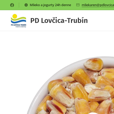
Mlieko a jogurty 24h denne
mliekaren@pdlovcica
PD Lovčica-Trubín