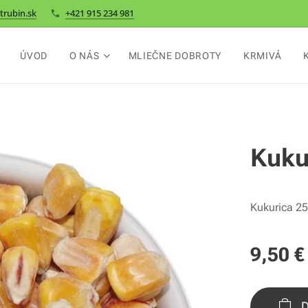
trubin.sk
+421 915 234 981
ÚVOD
O NÁS
MLIEČNE DOBROTY
KRMIVÁ
Kuku
Kukurica 25
9,50
€
D