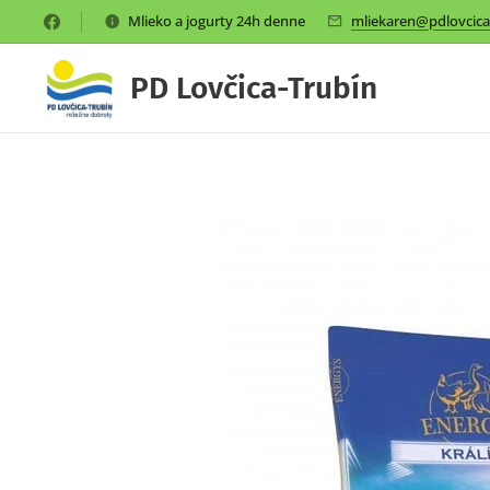
Mlieko a jogurty 24h denne
mliekaren@pdlovcica
PD Lovčica-Trubín