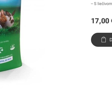
– S liečivo
17,00
D