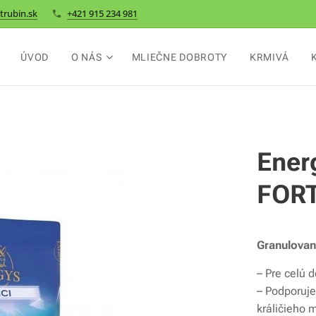
trubin.sk
+421 915 234 981
ÚVOD
O NÁS
MLIEČNE DOBROTY
KRMIVÁ
Ener
FORT
Granulovan
– Pre celú 
– Podporuje
králičieho 