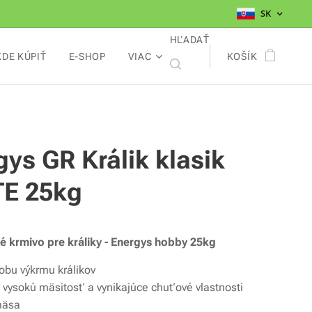
SK
HĽADAŤ
KDE KÚPIŤ
E-SHOP
VIAC
KOŠÍK
gys GR Králik klasik
E 25kg
é krmivo pre králiky - Energys hobby 25kg
dobu výkrmu králikov
 vysokú mäsitosť a vynikajúce chuťové vlastnosti
mäsa