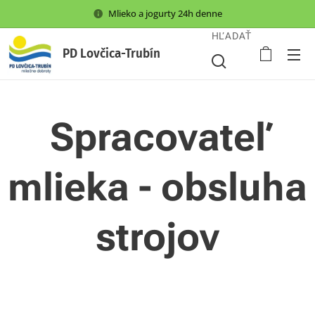
Mlieko a jogurty 24h denne
HĽADAŤ
PD Lovčica-Trubín
Spracovateľ
mlieka - obsluha
strojov