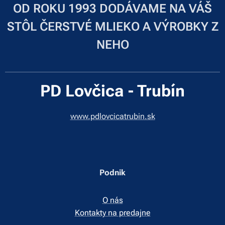
OD ROKU 1993 DODÁVAME NA VÁŠ
STÔL ČERSTVÉ MLIEKO A VÝROBKY Z
NEHO
PD Lovčica - Trubín
www.pdlovcicatrubin.sk
Podnik
O nás
Kontakty na predajne