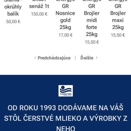
senáž 1t
GR
GR
GR
okrúhly
Nosnice
Brojler
Brojler
balík
150,00
€
gold
midi
maxi
50,00
€
25kg
forte
25kg
25kg
17,00
€
15,50
€
15,50
€
Predchádzajúce
Ďalšie
OD ROKU 1993 DODÁVAME NA VÁŠ
STÔL ČERSTVÉ MLIEKO A VÝROBKY Z
NEHO