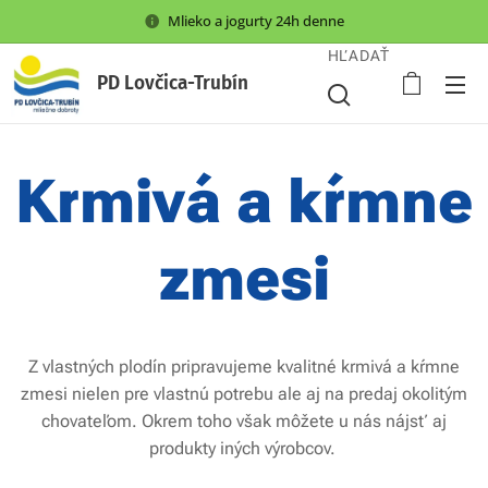
Mlieko a jogurty 24h denne
HĽADAŤ
PD Lovčica-Trubín
Krmivá a kŕmne
zmesi
Z vlastných plodín pripravujeme kvalitné krmivá a kŕmne
zmesi nielen pre vlastnú potrebu ale aj na predaj okolitým
chovateľom. Okrem toho však môžete u nás nájsť aj
produkty iných výrobcov.