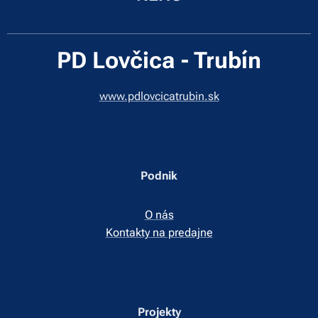
PD Lovčica - Trubín
www.pdlovcicatrubin.sk
Podnik
O nás
Kontakty na predajne
Projekty