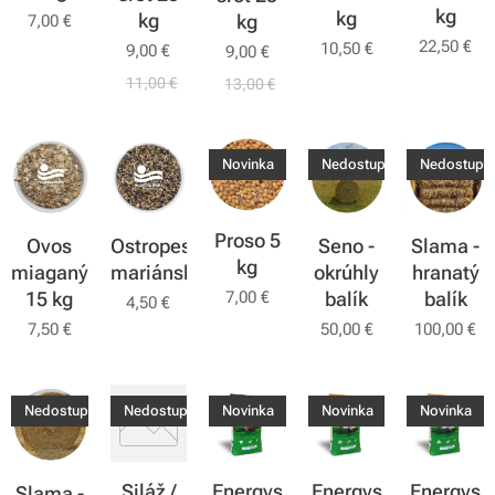
kg
kg
kg
kg
7,00
€
22,50
€
10,50
€
9,00
€
9,00
€
11,00
€
13,00
€
Novinka
Nedostupné
Nedostupn
Proso 5
Ostropestrec
Seno -
Slama -
Ovos
kg
mariánsky
okrúhly
hranatý
miaganý
7,00
€
balík
balík
15 kg
4,50
€
50,00
€
100,00
€
7,50
€
Nedostupné
Nedostupné
Novinka
Novinka
Novinka
Siláž /
Energys
Energys
Energys
Slama -