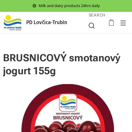
Milk and dairy products 24hrs daily
SEARCH
PD Lovčica-Trubín
BRUSNICOVÝ smotanový
jogurt 155g